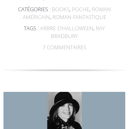
CATÉGORIES :
BOOKS
,
POCHE
,
ROMAN
AMÉRICAIN
,
ROMAN FANTASTIQUE
TAGS :
ARBRE D'HALLOWEEN
,
RAY
BRADBURY
7
COMMENTAIRES