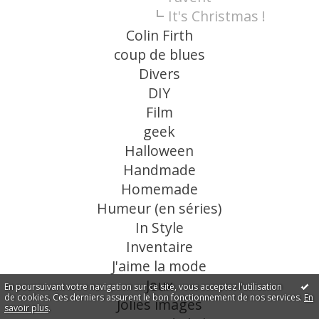
It's Christmas !
Colin Firth
coup de blues
Divers
DIY
Film
geek
Halloween
Handmade
Homemade
Humeur (en séries)
In Style
Inventaire
J'aime la mode
Jeux
En poursuivant votre navigation sur ce site, vous acceptez l'utilisation
de cookies. Ces derniers assurent le bon fonctionnement de nos services.
En
Jolies images
savoir plus
.