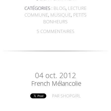
CATÉGORIES :
BLOG
,
LECTURE
COMMUNE
,
MUSIQUE
,
PETITS
BONHEURS
5
COMMENTAIRES
04
oct. 2012
French Mélancolie
PAR
SHOPGIRL