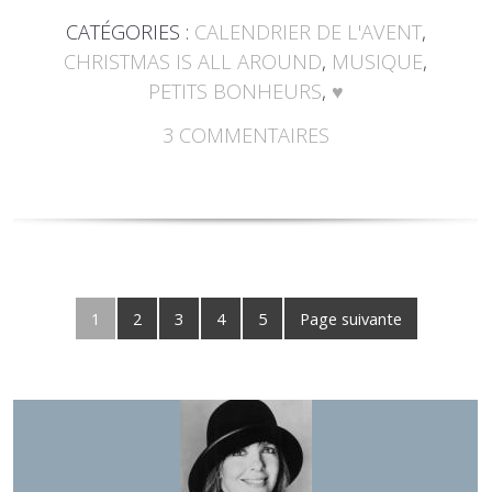
CATÉGORIES :
CALENDRIER DE L'AVENT
,
CHRISTMAS IS ALL AROUND
,
MUSIQUE
,
PETITS BONHEURS
,
♥
3
COMMENTAIRES
1
2
3
4
5
Page suivante