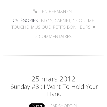
LIEN PERMANENT
CATÉGORIES :
BLOG
,
CARNET
,
CE QUI ME
TOUCHE
,
MUSIQUE
,
PETITS BONHEURS
,
♥
2
COMMENTAIRES
25
mars 2012
Sunday #3 : I Want To Hold Your
Hand
PAR
SHOPGIRL