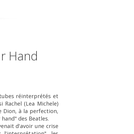
ur Hand
 tubes réinterprétés et
i Rachel (Lea Michele)
Dion, à la perfection,
r hand
" des Beatles.
enait d'avoir une crise
l'interprétation", les