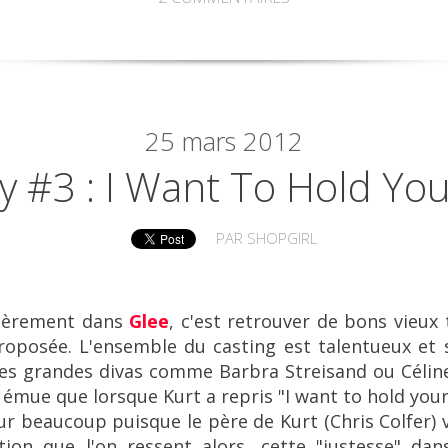
25
mars 2012
 #3 : I Want To Hold Yo
PAR
SHOPGIRL
lièrement dans
Glee
, c'est retrouver de bons vieux
proposée. L'ensemble du casting est talentueux et s
es grandes divas comme Barbra Streisand ou Céline 
i émue que lorsque Kurt a repris "
I want to hold you
ur beaucoup puisque le père de Kurt (Chris Colfer) v
ion que l'on ressent alors, cette "justesse" dans 