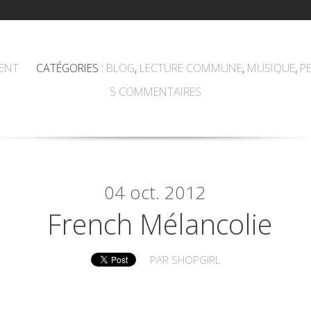
ENT
CATÉGORIES :
BLOG
,
LECTURE COMMUNE
,
MUSIQUE
,
P
5
COMMENTAIRES
04
oct. 2012
French Mélancolie
PAR
SHOPGIRL