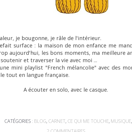
aleur, je bougonne, je râle de l'intérieur.
efait surface : la maison de mon enfance me manqu
trop aujourd'hui, les bons moments, ma meilleure a
utenir et traverser la vie avec moi ...
 une mini playlist "French mélancolie" avec des mo
 le tout en langue française.
A écouter en solo, avec le casque.
CATÉGORIES :
BLOG
,
CARNET
,
CE QUI ME TOUCHE
,
MUSIQUE
2
COMMENTAIRES