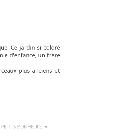
e. Ce jardin si coloré
mie d'enfance, un frère
rceaux plus anciens et
,
PETITS BONHEURS
,
♥