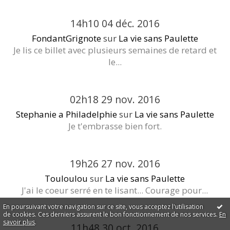
14h10
04
déc. 2016
FondantGrignote
sur
La vie sans Paulette
Je lis ce billet avec plusieurs semaines de retard et
le...
02h18
29
nov. 2016
Stephanie a Philadelphie
sur
La vie sans Paulette
Je t'embrasse bien fort.
19h26
27
nov. 2016
Touloulou
sur
La vie sans Paulette
J'ai le coeur serré en te lisant... Courage pour...
En poursuivant votre navigation sur ce site, vous acceptez l'utilisation
de cookies. Ces derniers assurent le bon fonctionnement de nos services.
En
savoir plus
.
11h48
30
oct. 2016