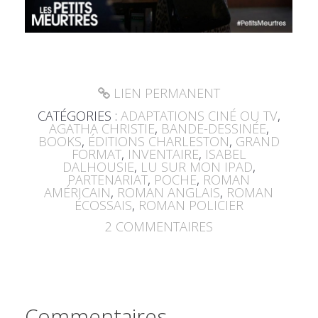
LIEN PERMANENT
CATÉGORIES :
ADAPTATIONS CINÉ OU TV
,
AGATHA CHRISTIE
,
BANDE-DESSINÉE
,
BOOKS
,
ÉDITIONS CHARLESTON
,
GRAND
FORMAT
,
INVENTAIRE
,
ISABEL
DALHOUSIE
,
LU SUR MON IPAD
,
PARTENARIAT
,
POCHE
,
ROMAN
AMÉRICAIN
,
ROMAN ANGLAIS
,
ROMAN
ÉCOSSAIS
,
ROMAN POLICIER
2
COMMENTAIRES
Commentaires