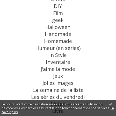
DIY
Film
geek
Halloween
Handmade
Homemade
Humeur (en séries)
In Style
Inventaire
J'aime la mode
Jeux
Jolies images
La semaine de la liste
Les séries du vendredi
Listes
En poursuivant votre navigation sur ce site, vous acceptez l'utilisation
de cookies. Ces derniers assurent le bon fonctionnement de nos services.
En
Livre
savoir plus
.