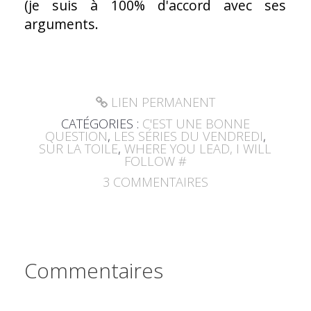
(je suis à 100% d'accord avec ses
arguments.
LIEN PERMANENT
CATÉGORIES :
C'EST UNE BONNE
QUESTION
,
LES SÉRIES DU VENDREDI
,
SUR LA TOILE
,
WHERE YOU LEAD, I WILL
FOLLOW #
3
COMMENTAIRES
Commentaires