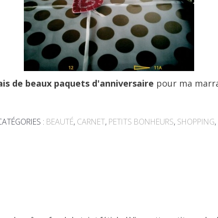
fais de beaux paquets d'anniversaire
pour ma marra
CATÉGORIES :
BEAUTÉ
,
CARNET
,
PETITS BONHEURS
,
SHOPPING