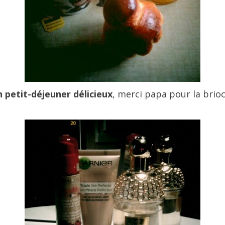
n petit-déjeuner délicieux
, merci papa pour la brioch