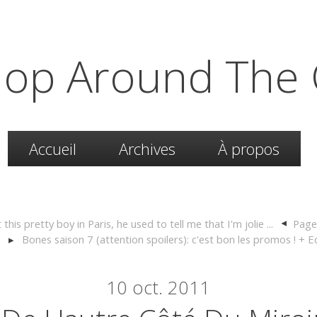
hop Around The 
Accueil
Archives
À propos
 this pretty boy in Paris, he used to tell me that I'm jolie ...
Page 
Bones saison 7 (attention spoilers): c'est bon les promos ! + E
10
oct. 2011