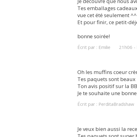
Je découvre que nous avon
Tes emballages cadeaux son
vue cet été seulement ^^
Et pour finir, ce petit-d
bonne soirée!
Écrit par :
Emilie
21h06
-
Oh les muffins coeur crè
Tes paquets sont beaux !
Ton avis positif sur la 
Je te souhaite une bonne 
Écrit par :
PerditaBradshaw
Je veux bien aussi la rece
Tes paquets sont super be