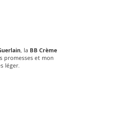
Guerlain
, la
BB Crème
s promesses et mon
ès léger.