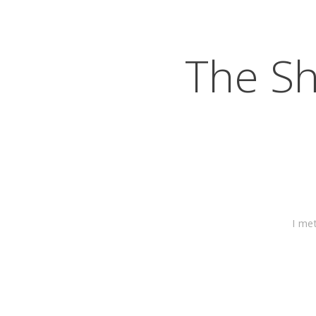
The S
I met