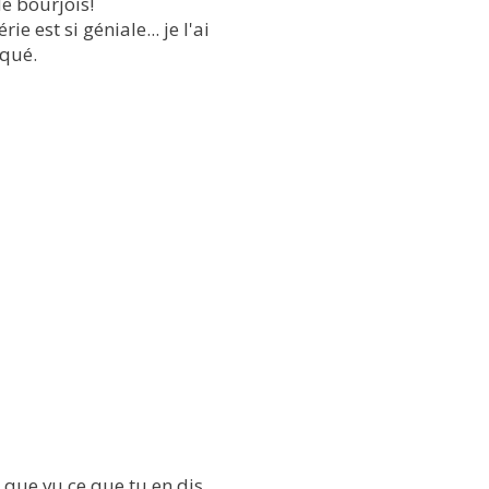
de bourjois!
 est si géniale... je l'ai
aqué.
 que vu ce que tu en dis