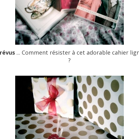
prévus
... Comment résister à cet adorable cahier li
?