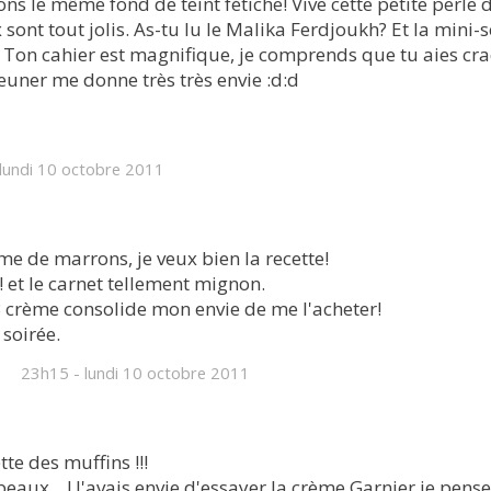
s le même fond de teint fétiche! Vive cette petite perle 
t tout jolis. As-tu lu le Malika Ferdjoukh? Et la mini-série
 Ton cahier est magnifique, je comprends que tu aies cr
éjeuner me donne très très envie :d:d
lundi 10
octobre 2011
me de marrons, je veux bien la recette!
 et le carnet tellement mignon.
BB crème consolide mon envie de me l'acheter!
soirée.
23h15
-
lundi 10
octobre 2011
tte des muffins !!!
aux... ! J'avais envie d'essayer la crème Garnier je pense