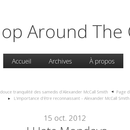
hop Around The 
Accueil
Archives
À propos
 douce tranquilité des samedis d'Alexander McCall Smith
Page d'
L'importance d'être reconnaissant - Alexander McCall Smith
15
oct. 2012