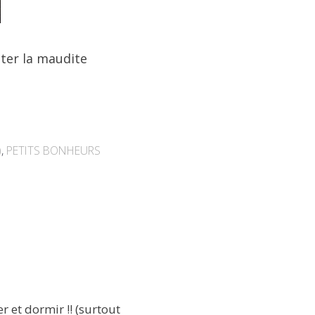
nter la maudite
)
,
PETITS BONHEURS
r et dormir !! (surtout