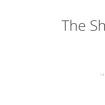
The S
La