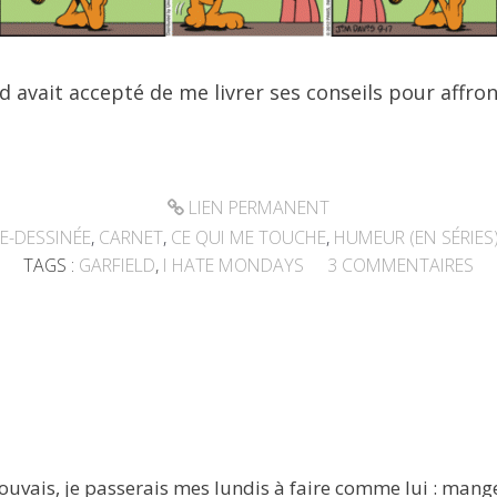
d avait accepté de me livrer ses conseils pour affro
LIEN PERMANENT
E-DESSINÉE
,
CARNET
,
CE QUI ME TOUCHE
,
HUMEUR (EN SÉRIES
TAGS :
GARFIELD
,
I HATE MONDAYS
3
COMMENTAIRES
 pouvais, je passerais mes lundis à faire comme lui : mange