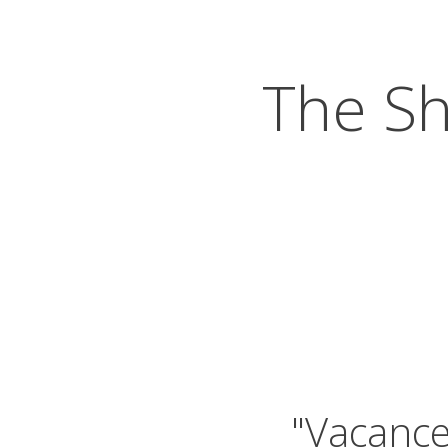
The S
"Vacance