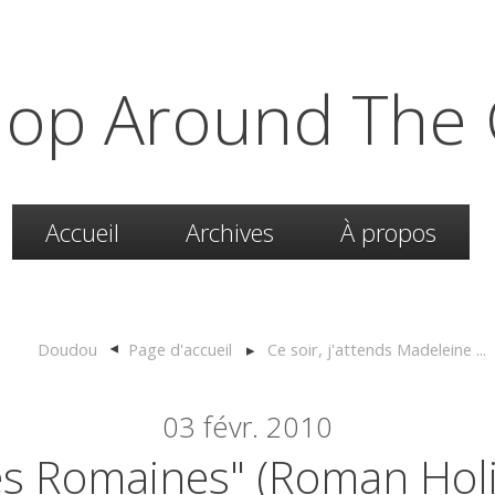
hop Around The 
Accueil
Archives
À propos
Doudou
Page d'accueil
Ce soir, j'attends Madeleine ...
03
févr. 2010
s Romaines" (Roman Holi