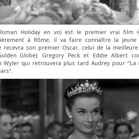
oman Holiday en vo) est le premier vrai film H
ièrement à Rôme, il va faire connaître la jeune 
le recevra son premier Oscar, celui de la meilleur
Golden Globe).
Gregory Peck et Eddie Albert
com
iam Wyler qui retrouvera plus tard Audrey pour "L
ars".