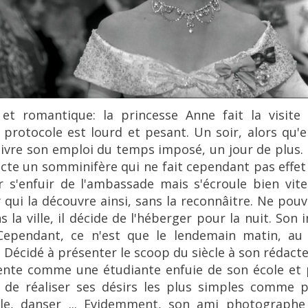
e et romantique
: la princesse Anne fait la visite 
 protocole est lourd et pesant. Un soir, alors qu'e
suivre son emploi du temps imposé, un jour de plus.
njecte un somminifère qui ne fait cependant pas eff
 s'enfuir de l'ambassade mais s'écroule bien vite
y qui la découvre ainsi, sans la reconnâitre. Ne po
 la ville, il décide de l'héberger pour la nuit. Son
Cependant, ce n'est que le lendemain matin, au 
é. Décidé à présenter le scoop du siècle à son rédacteu
ente comme une étudiante enfuie de son école et 
t de réaliser ses désirs les plus simples comme 
ville, danser ... Evidemment, son ami photograph